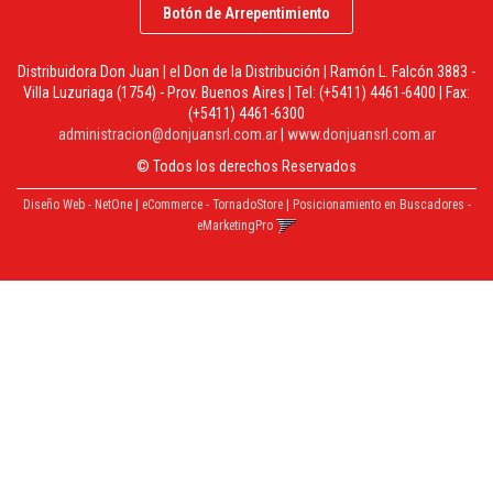
Botón de Arrepentimiento
Distribuidora Don Juan | el Don de la Distribución | Ramón L. Falcón 3883 -
Villa Luzuriaga (1754) - Prov. Buenos Aires | Tel:
(+5411) 4461-6400
| Fax:
(+5411) 4461-6300
administracion@donjuansrl.com.ar
|
www.donjuansrl.com.ar
© Todos los derechos Reservados
Diseño Web - NetOne
|
eCommerce - TornadoStore
|
Posicionamiento en Buscadores -
eMarketingPro