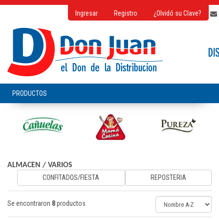
Ingresar
Registro
¿Olvidó su Clave?
ALMACEN
/
VARIOS
CONFITADOS/FIESTA
REPOSTERIA
Se encontraron
8
productos