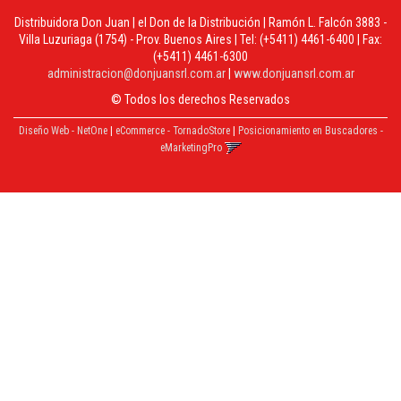
Distribuidora Don Juan | el Don de la Distribución | Ramón L. Falcón 3883 -
Villa Luzuriaga (1754) - Prov. Buenos Aires | Tel:
(+5411) 4461-6400
| Fax:
(+5411) 4461-6300
administracion@donjuansrl.com.ar
|
www.donjuansrl.com.ar
© Todos los derechos Reservados
Diseño Web - NetOne
|
eCommerce - TornadoStore
|
Posicionamiento en Buscadores -
eMarketingPro