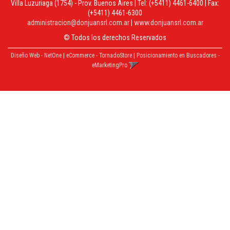
Villa Luzuriaga (1754) - Prov. Buenos Aires | Tel:
(+5411) 4461-6400
| Fax:
(+5411) 4461-6300
administracion@donjuansrl.com.ar
|
www.donjuansrl.com.ar
© Todos los derechos Reservados
Diseño Web - NetOne
|
eCommerce - TornadoStore
|
Posicionamiento en Buscadores -
eMarketingPro