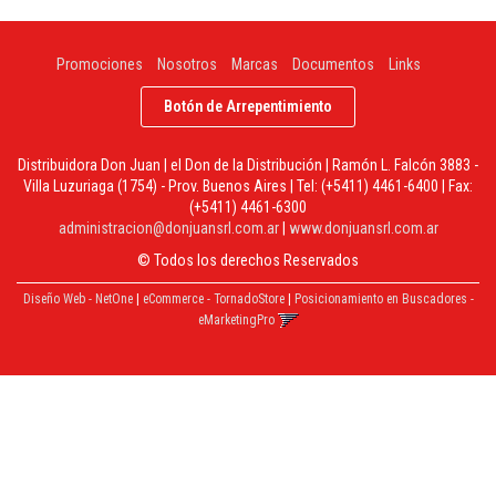
Promociones
Nosotros
Marcas
Documentos
Links
Botón de Arrepentimiento
Distribuidora Don Juan | el Don de la Distribución | Ramón L. Falcón 3883 -
Villa Luzuriaga (1754) - Prov. Buenos Aires | Tel:
(+5411) 4461-6400
| Fax:
(+5411) 4461-6300
administracion@donjuansrl.com.ar
|
www.donjuansrl.com.ar
© Todos los derechos Reservados
Diseño Web - NetOne
|
eCommerce - TornadoStore
|
Posicionamiento en Buscadores -
eMarketingPro