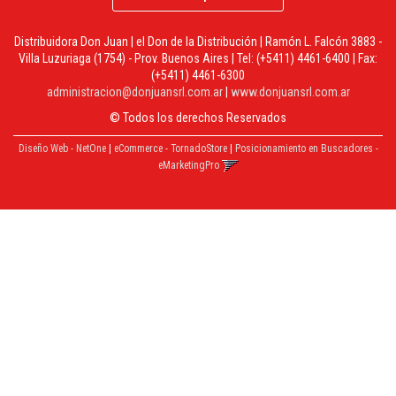
Distribuidora Don Juan | el Don de la Distribución | Ramón L. Falcón 3883 -
Villa Luzuriaga (1754) - Prov. Buenos Aires | Tel:
(+5411) 4461-6400
| Fax:
(+5411) 4461-6300
administracion@donjuansrl.com.ar
|
www.donjuansrl.com.ar
© Todos los derechos Reservados
Diseño Web - NetOne
|
eCommerce - TornadoStore
|
Posicionamiento en Buscadores -
eMarketingPro