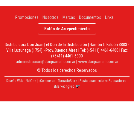
Promociones
Nosotros
Marcas
Documentos
Links
Botón de Arrepentimiento
Distribuidora Don Juan | el Don de la Distribución | Ramón L. Falcón 3883 -
Villa Luzuriaga (1754) - Prov. Buenos Aires | Tel:
(+5411) 4461-6400
| Fax:
(+5411) 4461-6300
administracion@donjuansrl.com.ar
|
www.donjuansrl.com.ar
© Todos los derechos Reservados
Diseño Web - NetOne
|
eCommerce - TornadoStore
|
Posicionamiento en Buscadores -
eMarketingPro