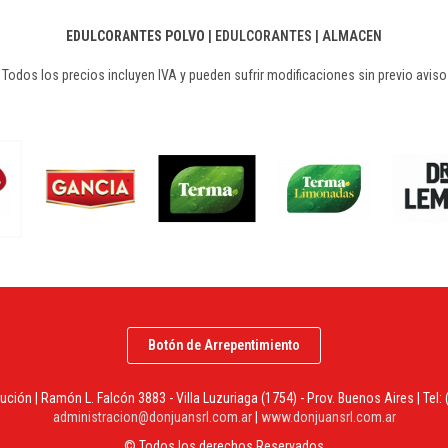
EDULCORANTES POLVO
|
EDULCORANTES
|
ALMACEN
Todos los precios incluyen IVA y pueden sufrir modificaciones sin previo aviso
Botón de Arrepentimiento
bución | Ramón L. Falcón 3883 - Villa Luzuriaga (1754) - Prov. Buenos Aires | Tel:
administracion@donjuansrl.com.ar
|
www.donjuansrl.com.ar
© Todos los derechos Reservados