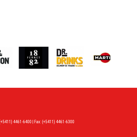
(+5411) 4461-6400
| Fax:
(+5411) 4461-6300