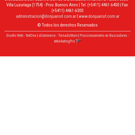
Villa Luzuriaga (1754) - Prov. Buenos Aires | Tel:
(+5411) 4461-6400
| Fax:
(+5411) 4461-6300
administracion@donjuansrl.com.ar
|
www.donjuansrl.com.ar
© Todos los derechos Reservados
Diseño Web - NetOne
|
eCommerce - TornadoStore
|
Posicionamiento en Buscadores -
eMarketingPro