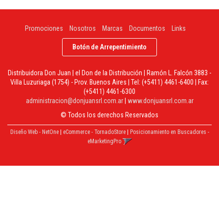
Promociones
Nosotros
Marcas
Documentos
Links
Botón de Arrepentimiento
Distribuidora Don Juan | el Don de la Distribución | Ramón L. Falcón 3883 -
Villa Luzuriaga (1754) - Prov. Buenos Aires | Tel:
(+5411) 4461-6400
| Fax:
(+5411) 4461-6300
administracion@donjuansrl.com.ar
|
www.donjuansrl.com.ar
© Todos los derechos Reservados
Diseño Web - NetOne
|
eCommerce - TornadoStore
|
Posicionamiento en Buscadores -
eMarketingPro